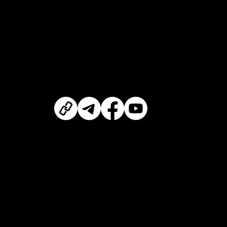
у Федерат
Мапа сайту:
Головна
Німеччин
Про проєкт
Зворотній звʼязок
Соціальні мережі Асоціація інноваційної та цифрової освіти (АІDE)
Політика конфіденційності
Розробник – Асоціація інноваційної та цифрової освіти (AIDE)
Copyright © 2025